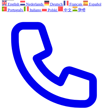
English
Nederlands
Deutsch
Français
Español
Português
Italiano
Polski
中文
हिन्दी