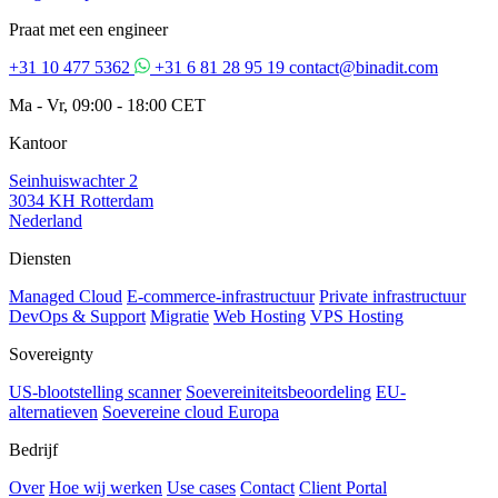
Praat met een engineer
+31 10 477 5362
+31 6 81 28 95 19
contact@binadit.com
Ma - Vr, 09:00 - 18:00 CET
Kantoor
Seinhuiswachter 2
3034 KH Rotterdam
Nederland
Diensten
Managed Cloud
E-commerce-infrastructuur
Private infrastructuur
DevOps & Support
Migratie
Web Hosting
VPS Hosting
Sovereignty
US-blootstelling scanner
Soevereiniteitsbeoordeling
EU-
alternatieven
Soevereine cloud Europa
Bedrijf
Over
Hoe wij werken
Use cases
Contact
Client Portal