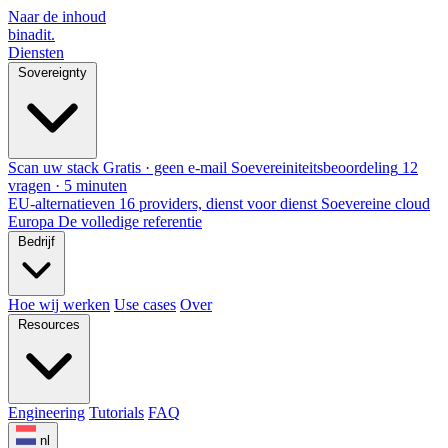
Naar de inhoud
binadit
.
Diensten
Sovereignty
Scan uw stack
Gratis · geen e-mail
Soevereiniteitsbeoordeling
12
vragen · 5 minuten
EU-alternatieven
16 providers, dienst voor dienst
Soevereine cloud
Europa
De volledige referentie
Bedrijf
Hoe wij werken
Use cases
Over
Resources
Engineering
Tutorials
FAQ
nl