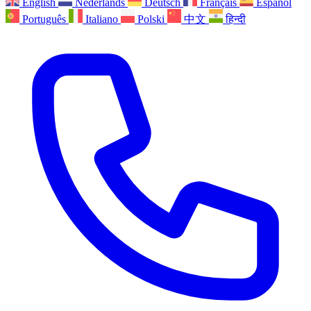
English
Nederlands
Deutsch
Français
Español
Português
Italiano
Polski
中文
हिन्दी