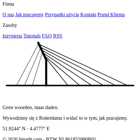
Firma
O nas
Jak pracujemy
Przypadki użycia
Kontakt
Portal Klienta
Zasoby
Inżynieria
Tutorials
FAQ
RSS
Geen woorden, maar daden.
Wywodzimy się z Rotterdamu i widać to w tym, jak pracujemy.
51.9244° N · 4.4777° E
© 2026 binadit.com · BTW NL861852990B01