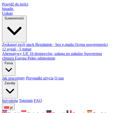
Przejdź do treści
binadit
.
Usługi
Suwerenność
Zeskanuj swój stack
Bezpłatnie · bez e-maila
Ocena suwerenności
12 pytań · 5 minut
Alternatywy UE
16 dostawców, usługa po usłudze
Suwerenna
chmura Europa
Pełne odniesienie
Firma
Jak pracujemy
Przypadki użycia
O nas
Zasoby
Inżynieria
Tutorials
FAQ
pl