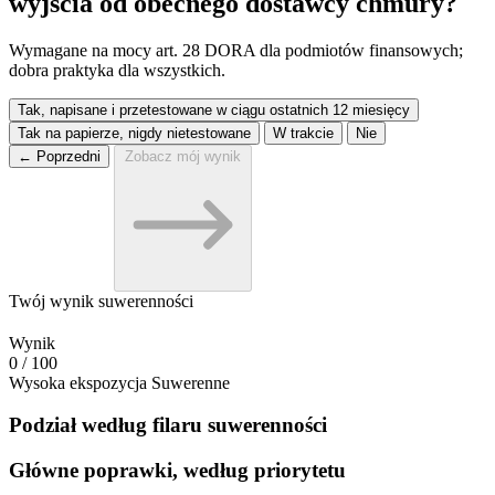
wyjścia od obecnego dostawcy chmury?
Wymagane na mocy art. 28 DORA dla podmiotów finansowych;
dobra praktyka dla wszystkich.
Tak, napisane i przetestowane w ciągu ostatnich 12 miesięcy
Tak na papierze, nigdy nietestowane
W trakcie
Nie
← Poprzedni
Zobacz mój wynik
Twój wynik suwerenności
Wynik
0
/ 100
Wysoka ekspozycja
Suwerenne
Podział według filaru suwerenności
Główne poprawki, według priorytetu