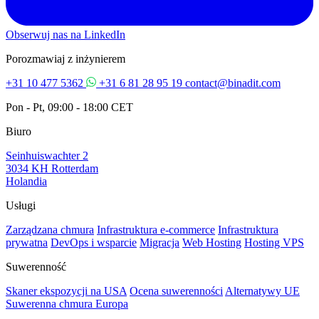
Obserwuj nas na LinkedIn
Porozmawiaj z inżynierem
+31 10 477 5362
+31 6 81 28 95 19
contact@binadit.com
Pon - Pt, 09:00 - 18:00 CET
Biuro
Seinhuiswachter 2
3034 KH Rotterdam
Holandia
Usługi
Zarządzana chmura
Infrastruktura e-commerce
Infrastruktura
prywatna
DevOps i wsparcie
Migracja
Web Hosting
Hosting VPS
Suwerenność
Skaner ekspozycji na USA
Ocena suwerenności
Alternatywy UE
Suwerenna chmura Europa