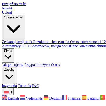
Przejdź do treści
binadit
.
Usługi
Suwerenność
Zeskanuj swój stack
Bezpłatnie · bez e-maila
Ocena suwerenności
12
Alternatywy UE
16 dostawców, usługa po usłudze
Suwerenna chmur
Firma
Jak pracujemy
Przypadki użycia
O nas
Zasoby
Inżynieria
Tutorials
FAQ
pl
English
Nederlands
Deutsch
Français
Español