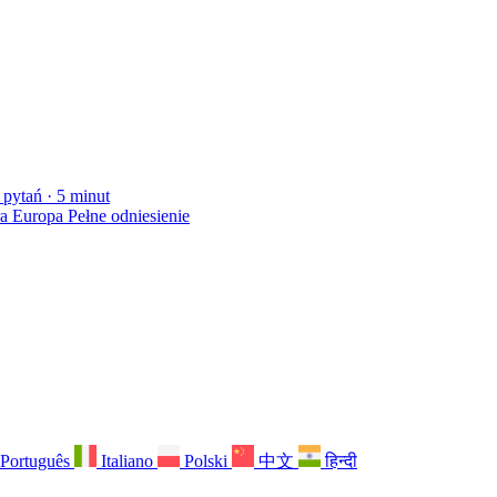
 pytań · 5 minut
a Europa
Pełne odniesienie
Português
Italiano
Polski
中文
हिन्दी