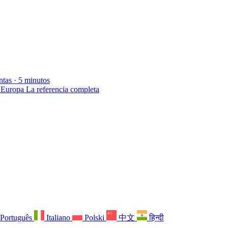
ntas · 5 minutos
 Europa
La referencia completa
Português
Italiano
Polski
中文
हिन्दी