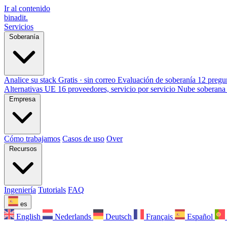
Ir al contenido
binadit
.
Servicios
Soberanía
Analice su stack
Gratis · sin correo
Evaluación de soberanía
12 pregu
Alternativas UE
16 proveedores, servicio por servicio
Nube soberana
Empresa
Cómo trabajamos
Casos de uso
Over
Recursos
Ingeniería
Tutorials
FAQ
es
English
Nederlands
Deutsch
Français
Español